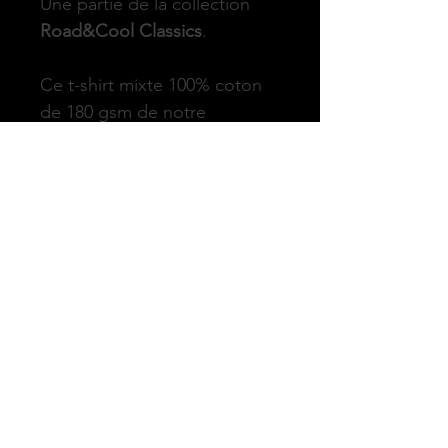
Une partie de la collection 
Road&Cool Classics
.
Ce t-shirt mixte 100% coton 
de 180 gsm de notre 
signature imprimé sur la 
poitrine.
Sérigraphié avec les 
illustrations originales de 
Road&Cool.
Conseils d'entretien:
 laver en 
machine avec des couleurs 
similaires, laver à l'envers, ne 
pas sécher au sèche-linge, 
repasser sur le verso.