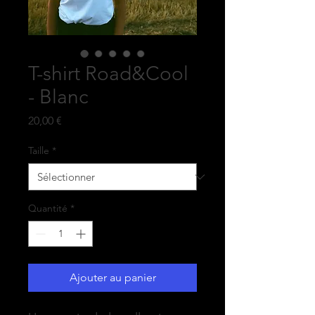
T-shirt Road&Cool
- Blanc
Prix
20,00 €
Taille
*
Quantité
*
Ajouter au panier